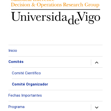
Inicio
expande
Comités
el
menú
inferior
Comité Científico
Comité Organizador
Fechas Importantes
expande
Programa
el